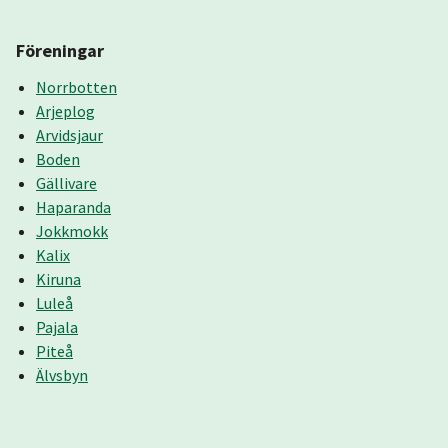
Föreningar
Norrbotten
Arjeplog
Arvidsjaur
Boden
Gällivare
Haparanda
Jokkmokk
Kalix
Kiruna
Luleå
Pajala
Piteå
Älvsbyn