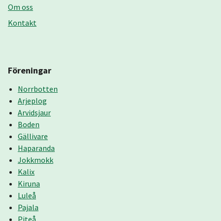
Om oss
Kontakt
Föreningar
Norrbotten
Arjeplog
Arvidsjaur
Boden
Gällivare
Haparanda
Jokkmokk
Kalix
Kiruna
Luleå
Pajala
Piteå